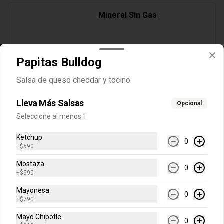
Mineral Sin Gas
Papitas Bulldog
$1.200
Salsa de queso cheddar y tocino
Lleva Más Salsas
Opcional
Redbull
Seleccione al menos 1
Ketchup
0
+
$590
$2.000
Mostaza
0
+
$590
Mayonesa
Sprite
0
+
$790
Mayo Chipotle
0