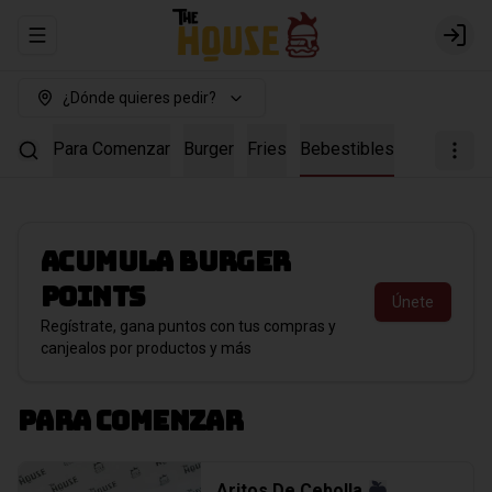
Abrir menu de navegación
Login
¿Dónde quieres pedir?
Para Comenzar
Burger
Fries
Bebestibles
Acumula
Burger
points
Únete
Regístrate, gana puntos con tus compras y
canjealos por productos y más
Para Comenzar
Aritos De Cebolla