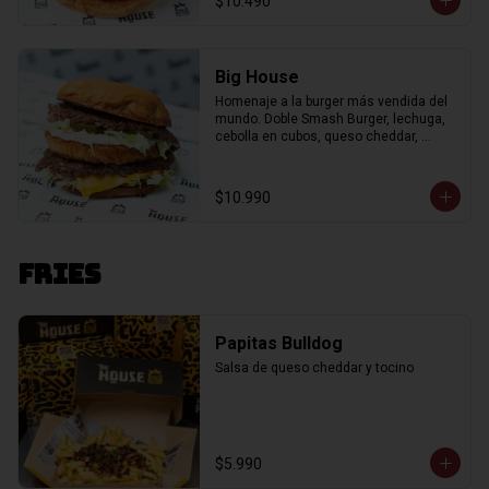
$10.490
Big House
Homenaje a la burger más vendida del 
mundo. Doble Smash Burger, lechuga, 
cebolla en cubos, queso cheddar, 
pepinillos, salsa "Big Mc" en pan de 
papas. Incluye porción de papas fritas.
$10.990
Fries
Papitas Bulldog
Salsa de queso cheddar y tocino
$5.990