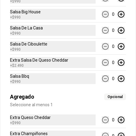
+
$990
Salsa Big House
0
$1.690
+
$990
Salsa De La Casa
0
+
$990
Sprite Zero
Salsa De Ciboulette
0
+
$990
Extra Salsa De Queso Cheddar
0
+
$2.490
$1.690
Salsa Bbq
0
+
$990
Agregado
Opcional
Seleccione al menos 1
Extra Queso Cheddar
0
+
$990
Extra Champiñones