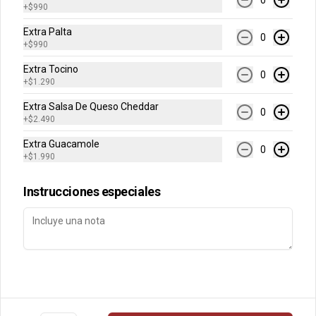
0
+
$990
Conócenos
Extra Palta
0
+
$990
Despacho
Extra Tocino
0
+
$1.290
Términos y condiciones
Política de privacidad
Extra Salsa De Queso Cheddar
0
+
$2.490
Redes sociales
Extra Guacamole
0
+
$1.990
Instagram
Instrucciones especiales
Mi cuenta
Pedir
Iniciar sesión
Powered by