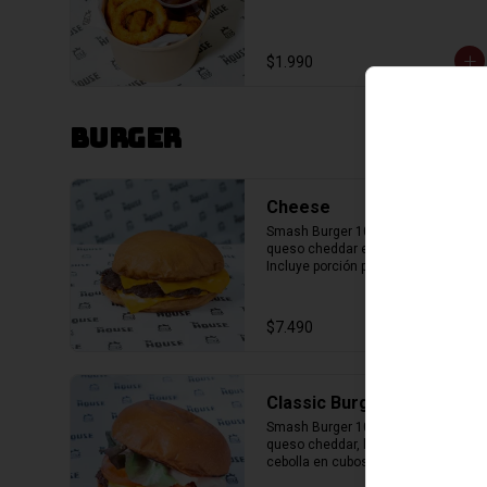
$1.990
Burger
Cheese
Smash Burger 100% carne, triple 
queso cheddar en pan de papa. 
Incluye porción pequeña de papas 
fritas
$7.490
Classic Burger
Smash Burger 100% carne, doble 
queso cheddar, lechuga, tomate, 
cebolla en cubos y salsa de la casa 
en pan de papa. Incluye porción de 