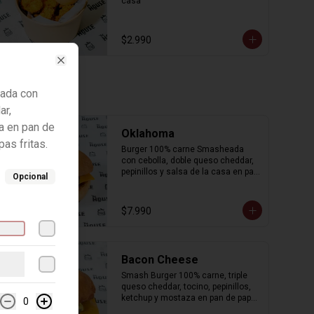
casa
$2.990
Close
ada con
ar,
sa en pan de
Oklahoma
as fritas.
Burger 100% carne Smasheada 
con cebolla, doble queso cheddar, 
pepinillos y salsa de la casa en pan 
Opcional
de papa. Incluye porción de papas 
fritas.
$7.990
Bacon Cheese
Smash Burger 100% carne, triple 
queso cheddar, tocino, pepinillos, 
ketchup y mostaza en pan de papa. 
0
Incluye porción de papas fritas.