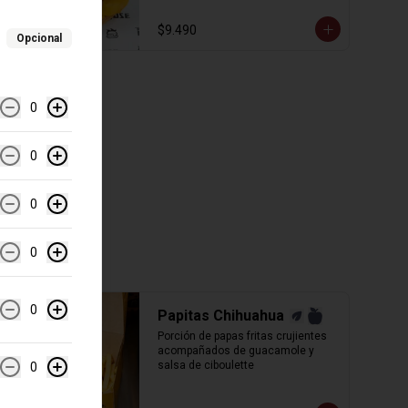
$9.490
Opcional
0
0
0
0
0
Papitas Chihuahua
Porción de papas fritas crujientes 
acompañados de guacamole y 
salsa de ciboulette
0