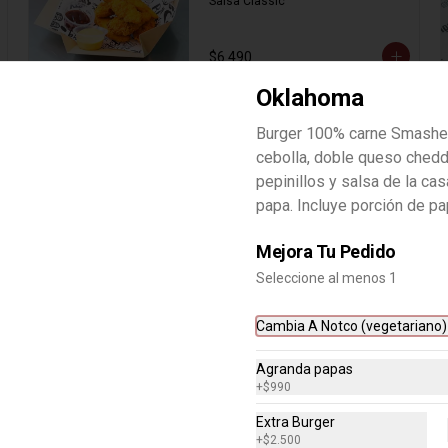
Salsa Classic
$6.490
Oklahoma
Burger 100% carne Smashe
cebolla, doble queso chedd
pepinillos y salsa de la ca
Cuarto De Libra
papa. Incluye porción de pap
Smash Burger 100 % carne, doble 
queso cheddar, cebolla, pepinillos, 
ketchup y mayo en pan de papa. 
Mejora Tu Pedido
Incluye porción de papas fritas."
Seleccione al menos 1
$7.990
Cambia A Notco (vegetariano)
Hawaiian
Agranda papas
+
$990
Smash Burger 100% carne, queso 
cheddar, tocino, piñas asadas y 
Extra Burger
mayo chipotle. En pan de papa. 
+
$2.500
Incluye porción de papas fritas.