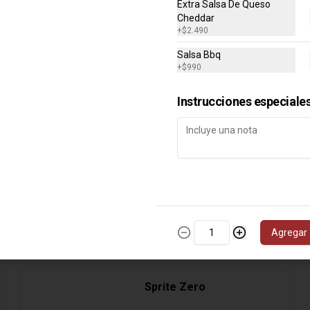
Extra Salsa De Queso
Cheddar
+
$2.490
Cocacola Zero
Salsa Bbq
+
$990
Instrucciones especiale
$1.690
Mineral Sin Gas
Agregar
$1.200
Sprite Zero