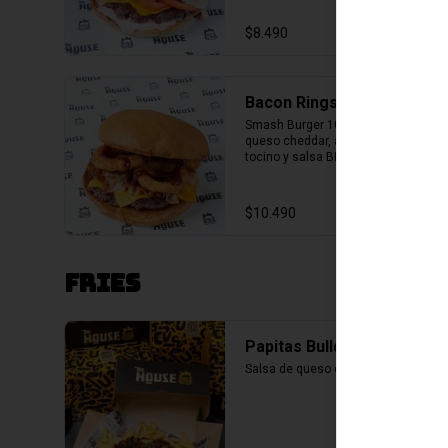
papas fritas.
$8.490
Bacon Rings
Smash Burger 100% carne, doble 
queso cheddar, aritos de cebolla, 
tocino y salsa BBQ, en pan de papa. 
Incluye porción de papas fritas.
$10.490
Fries
Papitas Bulldog
Salsa de queso cheddar y tocino