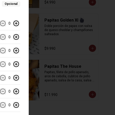
$4.990
Opcional
Papitas Golden Xl
0
Doble porción de papas con salsa 
de queso cheddar y champiñones 
salteados
0
$9.990
0
0
Papitas The House
Papitas, filete de pollo apanado, 
aros de cebolla, cubitos de pollo 
0
apanado, salsa de la casa, salsa 
BBQ
0
$11.990
0