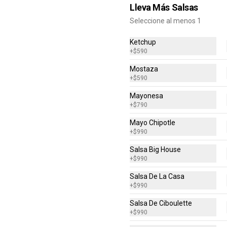
$9.990
Lleva Más Salsas
Seleccione al menos 1
Papitas Golden
Ketchup
+
$590
Salsa de queso cheddar y 
champiñones salteados
Mostaza
+
$590
$5.990
Mayonesa
+
$790
Mayo Chipotle
Papitas Solas Xl
+
$990
Doble porción de papas. Incluye 
Salsa Big House
porción de salsa de la casa
+
$990
Salsa De La Casa
+
$990
$6.490
Salsa De Ciboulette
+
$990