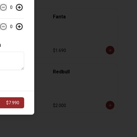
0
Fanta
0
s
$1.690
Redbull
$7.990
$2.000