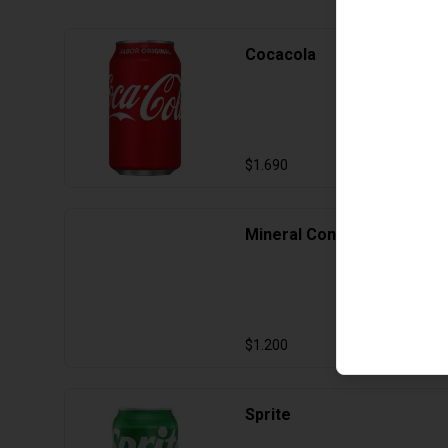
Cocacola
$1.690
Mineral Con Gas
$1.200
Sprite