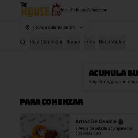
Inicio
Pide aquí
Ubicación
¿Dónde quieres pedir?
Para Comenzar
Burger
Fries
Bebestibles
Acumula
Bu
Regístrate, gana puntos 
Para Comenzar
Aritos De Cebolla
6 Aritos de cebolla acompañados 
con salsa BBQ