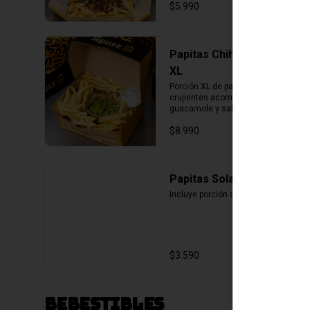
$5.990
Papitas Chihuahua
XL
Porción XL de papas fritas 
crujientes acompañados de 
guacamole y salsa de ciboulette
$8.990
Papitas Solas
Incluye porción de salsa de la casa
$3.590
Bebestibles