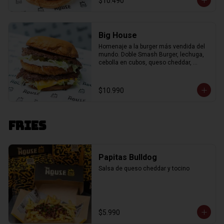
$10.490
Big House
Homenaje a la burger más vendida del 
mundo. Doble Smash Burger, lechuga, 
cebolla en cubos, queso cheddar, 
pepinillos, salsa "Big Mc" en pan de 
papas. Incluye porción de papas fritas.
$10.990
Fries
Papitas Bulldog
Salsa de queso cheddar y tocino
$5.990