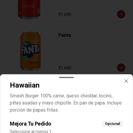
$1.690
Fanta
$1.690
Hawaiian
Mineral Con Gas
Smash Burger 100% carne, queso cheddar, tocino,
piñas asadas y mayo chipotle. En pan de papa. Incluye
porción de papas fritas.
$1.200
Mejora Tu Pedido
Opcional
Seleccione al menos 1