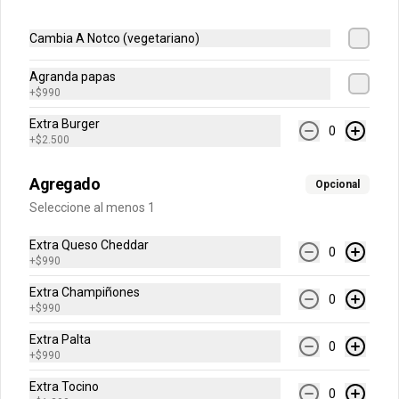
Mineral Sin Gas
Cambia A Notco (vegetariano)
Agranda papas
+
$990
Extra Burger
$1.200
0
+
$2.500
Agregado
Opcional
Redbull
Seleccione al menos 1
Extra Queso Cheddar
0
+
$990
$2.000
Extra Champiñones
0
+
$990
Extra Palta
Sprite
0
+
$990
Extra Tocino
0