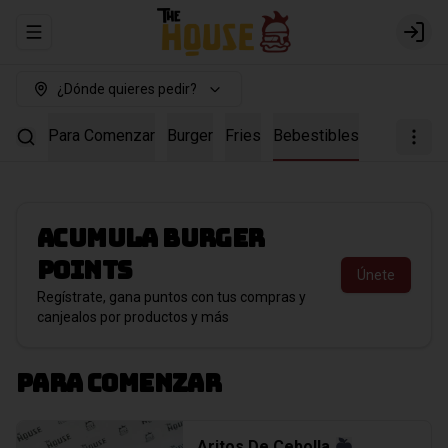
Abrir menu de navegación
Login
¿Dónde quieres pedir?
Para Comenzar
Burger
Fries
Bebestibles
Acumula
Burger
points
Únete
Regístrate, gana puntos con tus compras y
canjealos por productos y más
Para Comenzar
Aritos De Cebolla