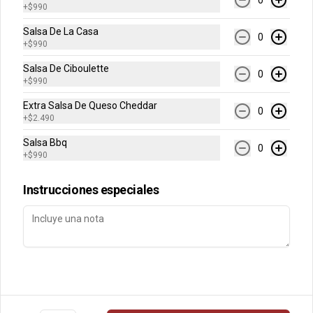
0
+
$990
Conócenos
Salsa De La Casa
0
+
$990
Despacho
Salsa De Ciboulette
0
+
$990
Términos y condiciones
Política de privacidad
Extra Salsa De Queso Cheddar
0
+
$2.490
Redes sociales
Salsa Bbq
0
+
$990
Instagram
Instrucciones especiales
Mi cuenta
Pedir
Iniciar sesión
Powered by