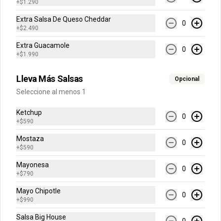
+
$1.290
Extra Salsa De Queso Cheddar
0
$1.690
+
$2.490
Extra Guacamole
0
+
$1.990
Sprite Zero
Lleva Más Salsas
Opcional
Seleccione al menos 1
Ketchup
$1.690
0
+
$590
Mostaza
0
+
$590
Mayonesa
0
+
$790
Mayo Chipotle
0
+
$990
Salsa Big House